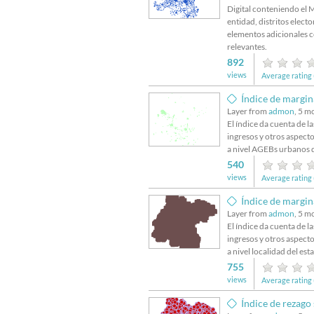
Digital conteniendo el 
entidad, distritos elect
elementos adicionales c
relevantes.
892
views
Average rating 
Índice de margi
Layer from
admon
, 5 m
El índice da cuenta de la
ingresos y otros aspecto
a nivel AGEBs urbanos 
540
views
Average rating 
Índice de margin
Layer from
admon
, 5 m
El índice da cuenta de la
ingresos y otros aspecto
a nivel localidad del es
755
views
Average rating 
Índice de rezago