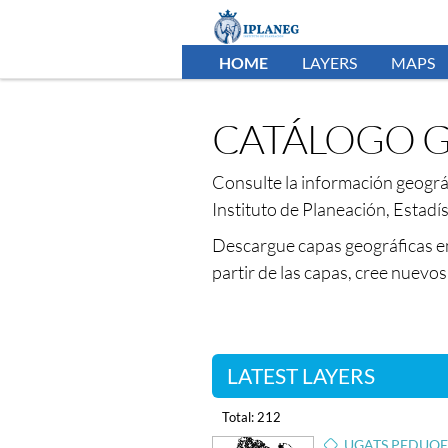
HOME
LAYERS
MAPS
CATÁLOGO G
Consulte la información geográf
Instituto de Planeación, Estadí
Descargue capas geográficas e
partir de las capas, cree nuevo
LATEST LAYERS
Total: 212
UGATS PEDUOE