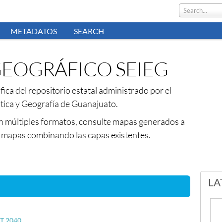
Search...
METADATOS
SEARCH
EOGRÁFICO SEIEG
ica del repositorio estatal administrado por el
stica y Geografía de Guanajuato.
n múltiples formatos, consulte mapas generados a
s mapas combinando las capas existentes.
LA
T 2040