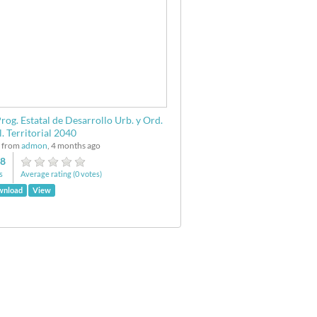
rog. Estatal de Desarrollo Urb. y Ord.
. Territorial 2040
 from
admon
, 4 months ago
8
s
Average rating (0 votes)
wnload
View