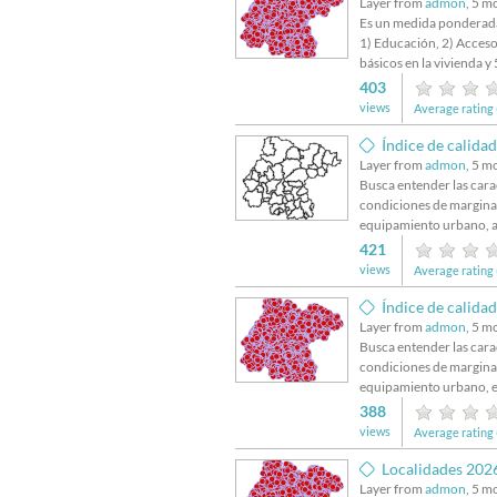
Layer from
admon
, 5 m
Es un medida ponderada 
1) Educación, 2) Acceso a
básicos en la vivienda y
403
views
Average rating 
Índice de calida
Layer from
admon
, 5 m
Busca entender las cara
condiciones de marginac
equipamiento urbano, a 
421
views
Average rating 
Índice de calida
Layer from
admon
, 5 m
Busca entender las cara
condiciones de marginac
equipamiento urbano, e
388
views
Average rating 
Localidades 202
Layer from
admon
, 5 m