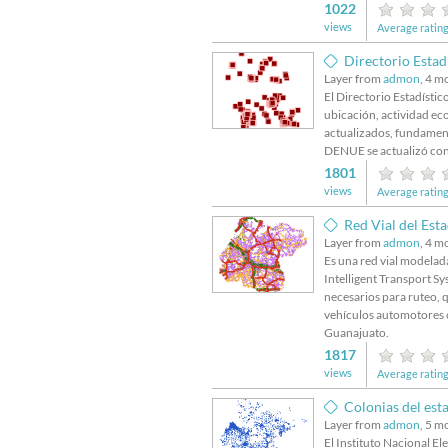
1022
views
Average rating
Directorio Estadís
Layer from
admon
, 4 m
El Directorio Estadísti
ubicación, actividad eco
actualizados, fundament
DENUE se actualizó con 
1801
views
Average rating
Red Vial del Est
Layer from
admon
, 4 m
Es una red vial modelad
Intelligent Transport Sy
necesarios para ruteo, 
vehículos automotores ca
Guanajuato.
1817
views
Average rating
Colonias del es
Layer from
admon
, 5 m
El Instituto Nacional E