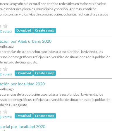
Marco Geográfico Electoral por entidad federativa en todos sus niveles:
orales federales y locales, municipios y sección. Además, contiene
omo son: servicios, vías de comunicación, colonias, hidrografía y rasgos
Download
Create a map
(0 votes)
nación por Ageb urbano 2020
onths ago
s carencias de la población asociadas a la escolaridad, la vivienda, los
s sociodemográficos; reflejan la diversidad de situaciones de la población
del estado de Guanajuato.
Download
Create a map
(0 votes)
ación por localidad 2020
onths ago
s carencias de la población asociadas a la escolaridad, la vivienda, los
s sociodemográficos; reflejan la diversidad de situaciones de la población
tado de Guanajuato.
Download
Create a map
(0 votes)
 social por localidad 2020