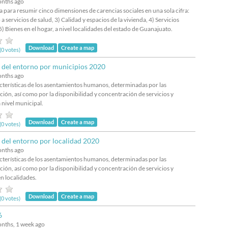
onths ago
para resumir cinco dimensiones de carencias sociales en una sola cifra:
 servicios de salud, 3) Calidad y espacios de la vivienda, 4) Servicios
 5) Bienes en el hogar, a nivel localidades del estado de Guanajuato.
Download
Create a map
(0 votes)
d del entorno por municipios 2020
onths ago
cterísticas de los asentamientos humanos, determinadas por las
ión, así como por la disponibilidad y concentración de servicios y
nivel municipal.
Download
Create a map
(0 votes)
d del entorno por localidad 2020
onths ago
cterísticas de los asentamientos humanos, determinadas por las
ión, así como por la disponibilidad y concentración de servicios y
n localidades.
Download
Create a map
(0 votes)
6
onths, 1 week ago