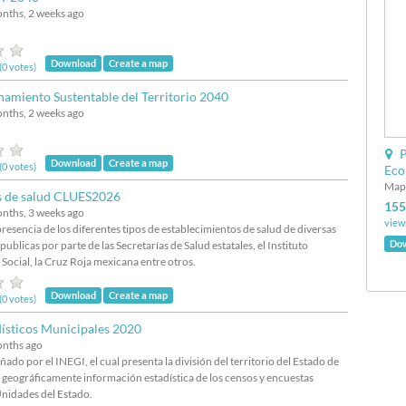
onths, 2 weeks ago
Download
Create a map
(0 votes)
amiento Sustentable del Territorio 2040
onths, 2 weeks ago
P
Download
Create a map
(0 votes)
Ecol
Map
s de salud CLUES2026
155
onths, 3 weeks ago
view
resencia de los diferentes tipos de establecimientos de salud de diversas
Do
publicas por parte de las Secretarías de Salud estatales, el Instituto
Social, la Cruz Roja mexicana entre otros.
Download
Create a map
(0 votes)
ísticos Municipales 2020
onths ago
ñado por el INEGI, el cual presenta la división del territorio del Estado de
 geográficamente información estadística de los censos y encuestas
 Unidades del Estado.