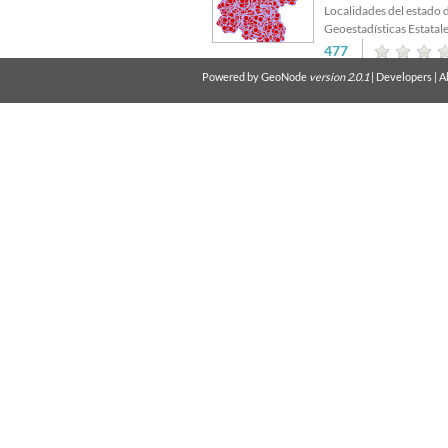
Localidades del estado 
Geoestadísticas Estatal
477
views
Average rating 
Powered by
GeoNode
version 2.0.1
|
Developers
|
A
Polígonos de lo
Layer from
admon
, 5 m
Muestra la división geo
pueden coincidir con los 
sin embargo, los que no
trazados sólo para reali
pretensión de oficialida
facultado para definir l
689
views
Average rating 
Directorio Estadís
Layer from
admon
, 5 m
El Directorio Estadísti
ubicación, actividad eco
actualizados, fundament
DENUE se actualizó con 
406
views
Average rating 