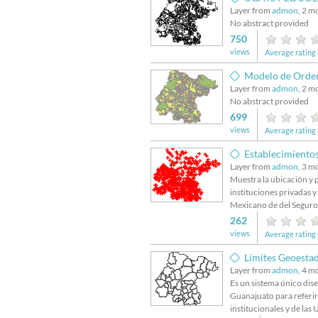
Layer from
admon
, 2 m
No abstract provided
750
views
Average rating 
Modelo de Orden
Layer from
admon
, 2 m
No abstract provided
699
views
Average rating 
Establecimiento
Layer from
admon
, 3 m
Muestra la ubicación y p
instituciones privadas y 
Mexicano de del Seguro 
262
views
Average rating 
Límites Geoestad
Layer from
admon
, 4 m
Es un sistema único dise
Guanajuato para referir
institucionales y de las