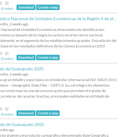
Download
Create a map
 (0 votes)
tico Nacional de Unidades Económicas de la Región II de planeación
onths, 2 weeks ago
co Nacional de Unidades Económicas ofrece datos de identificación,
nómica y tamaño de los negocios activos en el territorio nacional,
almente, en el segmento de los establecimientos grandes. Esta edición del
base en los resultados definitivos de los Censos Económicos 2019.
Download
Create a map
 (0 votes)
ado de Guanajuato 2025
onths, 2 weeks ago
a a gran detalle y soportada con el estándar internacional ISO 14825:2011
stems -- Geographic Data Files -- GDF5.0, la cual integra los elementos
que conforman las vías de comunicación que permiten el tránsito de
rreteras, terracerías, brechas, principales vialidades en el Estado de
Download
Create a map
 (0 votes)
tado de Guanajuato 2025
onths ago
lectoral genera el producto cartográfico denominado Base Geográfica