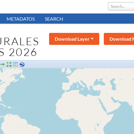
Search...
METADATOS
SEARCH
URALES
Download Layer
Download 
S 2026