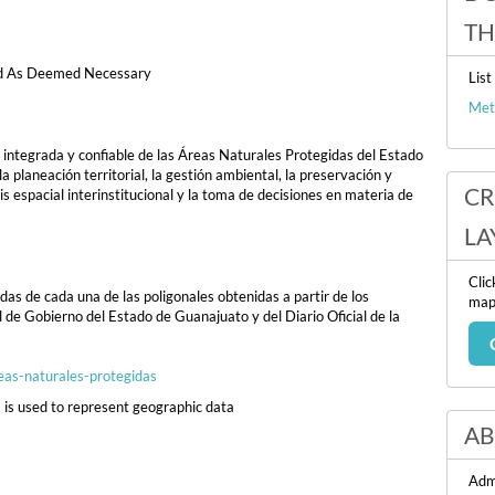
TH
d As Deemed Necessary
List
Met
 integrada y confiable de las Áreas Naturales Protegidas del Estado
a planeación territorial, la gestión ambiental, la preservación y
CR
sis espacial interinstitucional y la toma de decisiones en materia de
LA
Clic
as de cada una de las poligonales obtenidas a partir de los
map 
l de Gobierno del Estado de Guanajuato y del Diario Oficial de la
reas-naturales-protegidas
 is used to represent geographic data
A
Adm